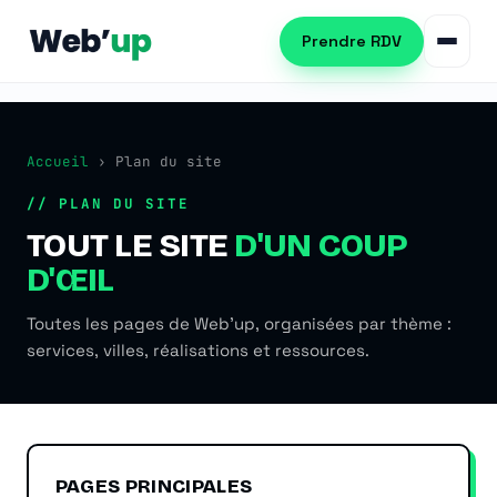
Prendre RDV
Accueil
› Plan du site
Référencement naturel
// PLAN DU SITE
SEO local
Consultant SEO
TOUT LE SITE
D'UN COUP
D'ŒIL
Netlinking SEO
Audit SEO
Création de site web
Toutes les pages de Web'up, organisées par thème :
Formation SEO
Création WordPress
services, villes, réalisations et ressources.
Référencement IA (GEO)
Refonte de site
Automatisation PME
Publicité Google Ads
Automatiser les tâches PME
PAGES PRINCIPALES