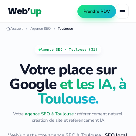
Prendre RDV
Accueil
Agence SEO
Toulouse
Référencement naturel
Agence SEO · Toulouse (31)
SEO local
Votre place sur
Consultant SEO
Netlinking SEO
Audit SEO
Google
et les IA, à
Création de site web
Formation SEO
Toulouse.
Création WordPress
Référencement IA (GEO)
Refonte de site
Automatisation PME
Votre
agence SEO à Toulouse
: référencement naturel,
Publicité Google Ads
création de site et référencement IA
Automatiser les tâches PME
Automatiser le contenu SEO
Web’up est votre agence SEO à
Toulouse
:
SEO local,