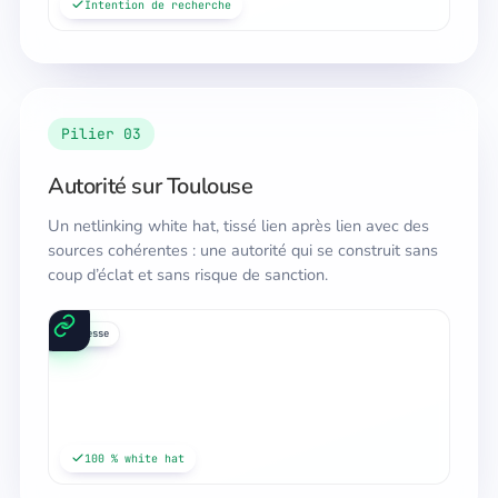
Intention de recherche
Pilier 03
Autorité sur Toulouse
Un netlinking white hat, tissé lien après lien avec des
sources cohérentes : une autorité qui se construit sans
coup d’éclat et sans risque de sanction.
annuaires
médias
presse
100 % white hat