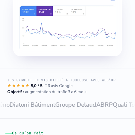
ILS GAGNENT EN VISIBILITÉ À TOULOUSE AVEC WEB’UP
★★★★★
5,0 / 5
· 26 avis Google
Objectif :
augmentation du trafic 3 à 6 mois
toni Bâtiment
Groupe Delaud
ABRP
Quali Toiture
Mo
Ce qu’on fait