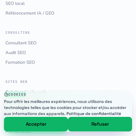
SEO local
Référencement IA / GEO
CONSULTING
Consultant SEO
Audit SEO
Formation SEO
SITES WEB
Création de site web
COOKIES
Création WordPress
Pour offrir les meilleures expériences, nous utilisons des
technologies telles que les cookies pour stocker et/ou accéder
Refonte de site
aux informations des appareils.
Politique de confidentialité
Publicité Google Ads
Accepter
Refuser
Maintenance