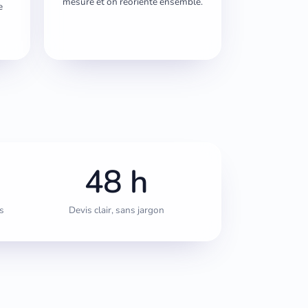
mesure et on réoriente ensemble.
e
48 h
s
Devis clair, sans jargon