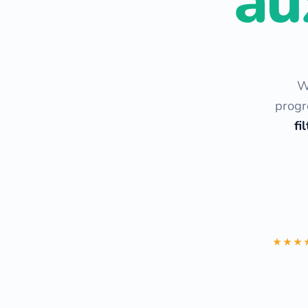
au
W
progr
fi
★★★