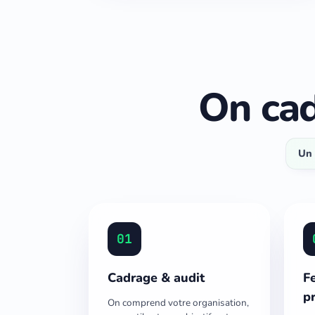
On cad
Un
01
Cadrage & audit
Fe
pr
On comprend votre organisation,