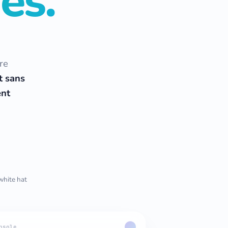
es.
re
t sans
nt
white hat
nsole