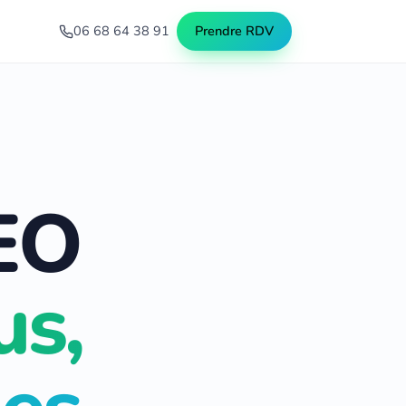
06 68 64 38 91
Prendre RDV
SEO
us,