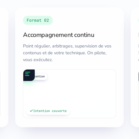
Format 02
Accompagnement continu
Point régulier, arbitrages, supervision de vos
contenus et de votre technique. On pilote,
vous exécutez.
requêtes
maillage
cocon
intention
médi
blo
Intention couverte