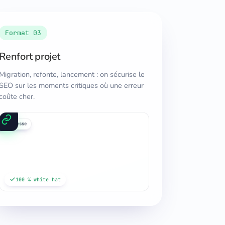
Format 03
Renfort projet
Migration, refonte, lancement : on sécurise le
SEO sur les moments critiques où une erreur
coûte cher.
a
g
presse
100 % white hat