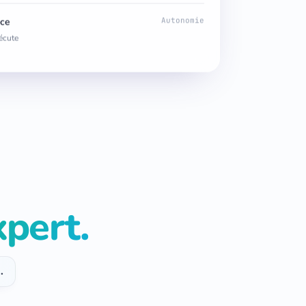
ce
Autonomie
xécute
xpert.
.