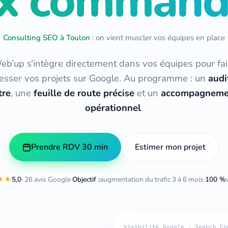
x command
Consulting SEO à Toulon
: on vient muscler vos équipes en place
eb’up s’intègre directement dans vos équipes pour fai
esser vos projets sur Google. Au programme : un
audi
ltre
, une
feuille de route précise
et un
accompagneme
opérationnel
.
Prendre RDV 30 min
Estimer mon projet
★★
5,0
· 26 avis Google
·
Objectif :
augmentation du trafic 3 à 6 mois
·
100 %
Visibilité Google · Search Co