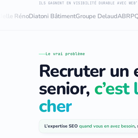
ILS GAGNENT EN VISIBILITÉ DURABLE AVEC WEB’
Réno
Diatoni Bâtiment
Groupe Delaud
ABRP
Quali To
Le vrai problème
Recruter un 
senior,
c’est 
cher
L’expertise SEO
quand vous en avez besoin
,