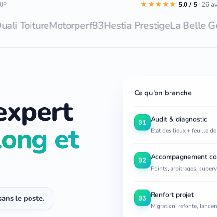
★★★★★
5,0 / 5
· 26 a
UP
iture
Motorperf83
Hestia Prestige
La Belle Gouttièr
Ce qu’on branche
expert
Audit & diagnostic
01
long et
État des lieux + feuille de
Accompagnement co
02
Points, arbitrages, superv
Renfort projet
 sans le poste.
03
Migration, refonte, lance