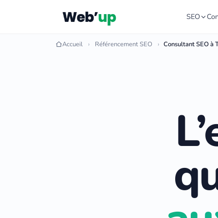
SEO
Con
Accueil
Référencement SEO
Consultant SEO à 
L’
qu