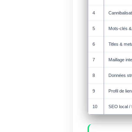
4
Cannibalisat
5
Mots-clés &
6
Titles & met
7
Maillage int
8
Données str
9
Profil de lie
10
SEO local /