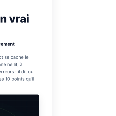
n vrai
ncement
ot se cache le
e ne lit, à
reurs : il dit où
s 10 points qu’il