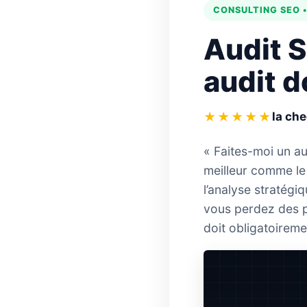
CONSULTING SEO 
Audit S
audit d
★★★★★
la ch
« Faites-moi un au
meilleur comme le
l’analyse stratégiq
vous perdez des po
doit obligatoireme