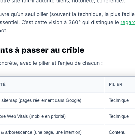
otre site fait-il autorité (liens, notoriété, cohérence).
vre qu’un seul pilier (souvent la technique, la plus facil
ssentiel. C’est cette vision à 360° qui distingue le
regar
bot.
ints à passer au crible
oncrète, avec le pilier et l’enjeu de chacun :
ITÉ
PILIER
& sitemap (pages réellement dans Google)
Technique
re Web Vitals (mobile en priorité)
Technique
 & arborescence (une page, une intention)
Contenu