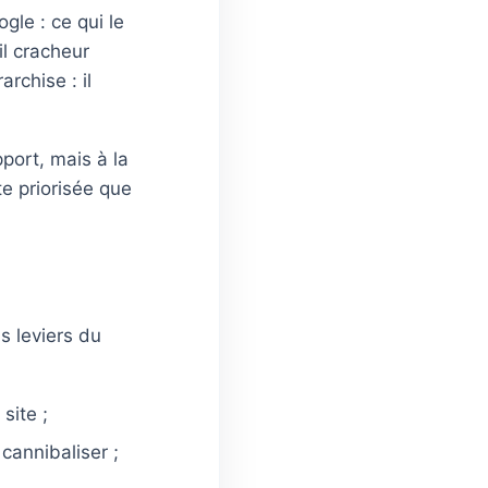
ogle : ce qui le
il cracheur
rchise : il
port, mais à la
te priorisée que
is leviers du
site ;
cannibaliser ;