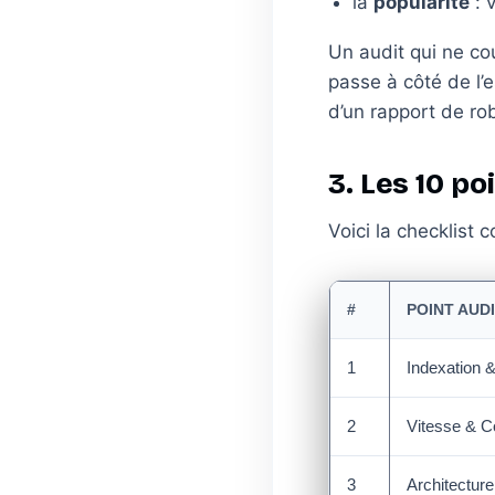
la
popularité
: v
Un audit qui ne cou
passe à côté de l’e
d’un rapport de ro
3. Les 10 po
Voici la checklist c
#
POINT AUD
1
Indexation 
2
Vitesse & Co
3
Architecture