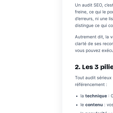
Un audit SEO, c’est 
freine, ce qui le po
d’erreurs, ni une l
distingue ce qui co
Autrement dit, la 
clarté de ses reco
vous pouvez exécu
2. Les 3 pil
Tout audit sérieux 
référencement :
la
technique
: G
le
contenu
: vo