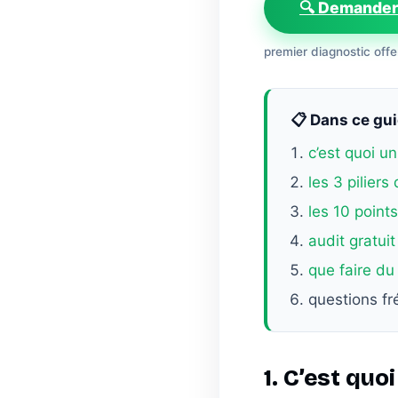
🔍 Demander
premier diagnostic offert
📋 Dans ce gui
c’est quoi u
les 3 piliers
les 10 point
audit gratui
que faire du
questions f
1. C’est quo