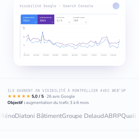
Visibilité Google · Search Console
ILS GAGNENT EN VISIBILITÉ À MONTPELLIER AVEC WEB’UP
★★★★★
5,0 / 5
· 26 avis Google
Objectif :
augmentation du trafic 3 à 6 mois
atoni Bâtiment
Groupe Delaud
ABRP
Quali Toiture
M