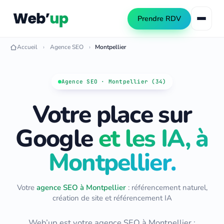
Prendre RDV
Accueil
Agence SEO
Montpellier
Référencement naturel
Agence SEO · Montpellier (34)
SEO local
Votre place sur
Consultant SEO
Netlinking SEO
Audit SEO
Google
et les IA, à
Création de site web
Formation SEO
Montpellier.
Création WordPress
Référencement IA (GEO)
Refonte de site
Automatisation PME
Votre
agence SEO à Montpellier
: référencement naturel,
Publicité Google Ads
création de site et référencement IA
Automatiser les tâches PME
Automatiser le contenu SEO
Web’up est votre agence SEO à
Montpellier
: