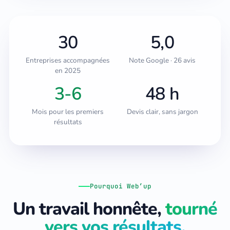
30
5,0
Entreprises accompagnées
Note Google · 26 avis
en 2025
3-6
48 h
Mois pour les premiers
Devis clair, sans jargon
résultats
Pourquoi Web’up
Un travail honnête,
tourné
vers vos résultats.