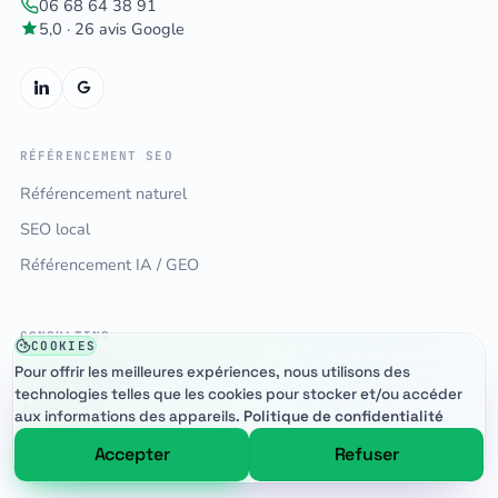
06 68 64 38 91
5,0 · 26 avis Google
RÉFÉRENCEMENT SEO
Référencement naturel
SEO local
Référencement IA / GEO
CONSULTING
COOKIES
Consultant SEO
Pour offrir les meilleures expériences, nous utilisons des
technologies telles que les cookies pour stocker et/ou accéder
Audit SEO
aux informations des appareils.
Politique de confidentialité
Formation SEO
Accepter
Refuser