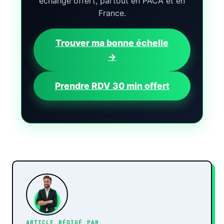
échange offert, partout en PACA et en
France.
Trouver ma bonne échelle
→
Prendre RDV 30 min offert
ARTICLE RÉDIGÉ PAR