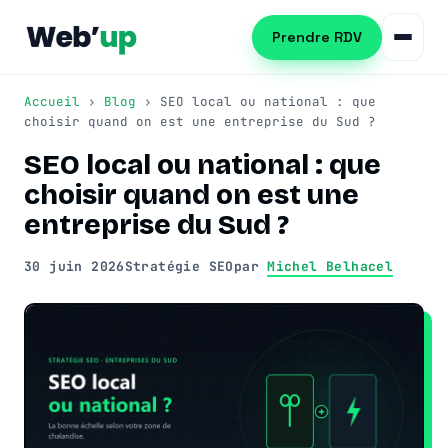
Prendre RDV
Accueil
›
Blog
› SEO local ou national : que
choisir quand on est une entreprise du Sud ?
SEO local ou national : que
Référencement naturel
choisir quand on est une
SEO local
Consultant SEO
entreprise du Sud ?
Netlinking SEO
Audit SEO
Création de site web
30 juin 2026
Stratégie SEO
par
Michel Belhacel
Formation SEO
Création WordPress
Référencement IA (GEO)
Refonte de site
Automatisation PME
Publicité Google Ads
Automatiser les tâches PME