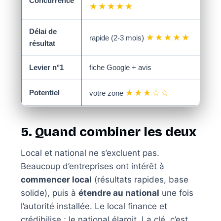
Concurrence
★★★★★
★
Délai de
★★★★★
rapide (2-3 mois)
plu
résultat
Levier n°1
fiche Google + avis
con
★★★☆☆
Potentiel
votre zone
tou
5. Quand combiner les deux
Local et national ne s’excluent pas.
Beaucoup d’entreprises ont intérêt à
commencer local
(résultats rapides, base
solide), puis à
étendre au national
une fois
l’autorité installée. Le local finance et
crédibilise ; le national élargit. La clé, c’est