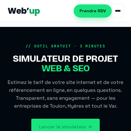
Prendre RDV
Référencement naturel
// OUTIL GRATUIT · 3 MINUTES
SIMULATEUR DE PROJET
SEO local
Consultant SEO
WEB & SEO
Netlinking SEO
Audit SEO
Création de site web
Estimez le tarif de votre site internet et de votre
Formation SEO
référencement en ligne, en quelques questions.
Création WordPress
Référencement IA (GEO)
Transparent, sans engagement — pour les
Refonte de site
entreprises de Toulon, Hyères et tout le Var.
Automatisation PME
Publicité Google Ads
Automatiser les tâches PME
Lancer le simulateur →