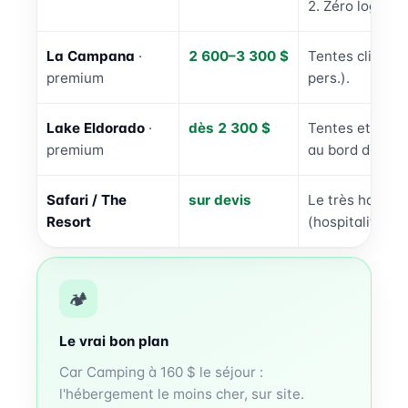
2. Zéro logistiq
La Campana
·
2 600–3 300 $
Tentes climatisé
premium
pers.).
Lake Eldorado
·
dès 2 300 $
Tentes et lod
premium
au bord du lac.
Safari / The
sur devis
Le très haut 
Resort
(hospitality.co
🏕️
Le vrai bon plan
Car Camping à 160 $ le séjour :
l'hébergement le moins cher, sur site.