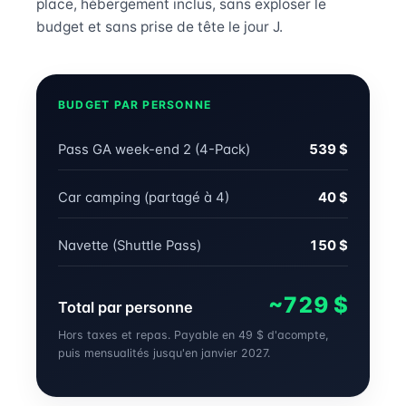
place, hébergement inclus, sans exploser le
budget et sans prise de tête le jour J.
BUDGET PAR PERSONNE
Pass GA week-end 2 (4-Pack)
539 $
Car camping (partagé à 4)
40 $
Navette (Shuttle Pass)
150 $
~729 $
Total par personne
Hors taxes et repas. Payable en 49 $ d'acompte,
puis mensualités jusqu'en janvier 2027.