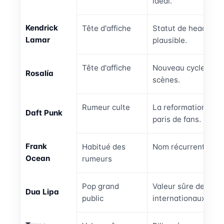
idéal.
Kendrick
Tête d'affiche
Statut de headliner
Lamar
plausible.
Tête d'affiche
Nouveau cycle d'albu
Rosalía
scènes.
Rumeur culte
La reformation revi
Daft Punk
paris de fans.
Frank
Habitué des
Nom récurrent des 
Ocean
rumeurs
Pop grand
Valeur sûre des affi
Dua Lipa
public
internationaux.