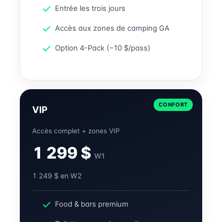
Entrée les trois jours
Accès aux zones de camping GA
Option 4-Pack (−10 $/pass)
CONFORT
VIP
Accès complet + zones VIP
1 299 $
W1
1 249 $ en W2
Food & bars premium