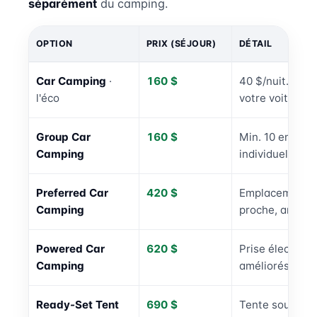
séparément
du camping.
OPTION
PRIX (SÉJOUR)
DÉTAIL
Car Camping
·
160 $
40 $/nuit. Vou
l'éco
votre voiture.
Group Car
160 $
Min. 10 empla
Camping
individuel possi
Preferred Car
420 $
Emplacement ga
Camping
proche, arrivée 
Powered Car
620 $
Prise électriqu
Camping
améliorés.
Ready-Set Tent
690 $
Tente souvenir