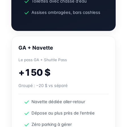
Toilettes avec chasse d'eau
Assises ombragées, bars cashless
GA + Navette
Le pass GA + Shuttle Pass
+150 $
Groupé : −20 $ vs séparé
Navette dédiée aller-retour
Dépose au plus près de l'entrée
Zéro parking à gérer