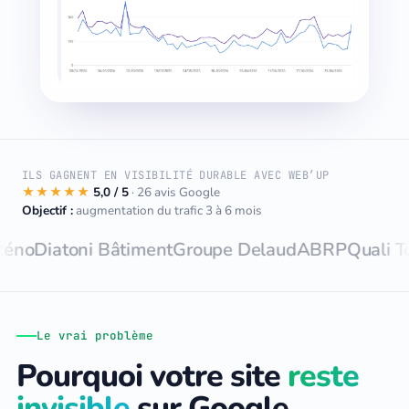
ILS GAGNENT EN VISIBILITÉ DURABLE AVEC WEB’UP
★★★★★
5,0 / 5
· 26 avis Google
Objectif :
augmentation du trafic 3 à 6 mois
atoni Bâtiment
Groupe Delaud
ABRP
Quali Toiture
Mo
Le vrai problème
Pourquoi votre site
reste
invisible
sur Google