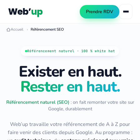
Prendre RDV
Accueil
Référencement SEO
Référencement naturel
Référencement naturel · 100 % white hat
SEO local
Exister en haut.
Consultant SEO
Netlinking SEO
Audit SEO
Rester en haut.
Création de site web
Formation SEO
Création WordPress
Référencement IA (GEO)
Référencement naturel (SEO)
: on fait remonter votre site sur
Refonte de site
Google, durablement
Automatisation PME
Publicité Google Ads
Web’up travaille votre référencement de A à Z pour
Automatiser les tâches PME
faire venir des clients depuis Google. Au programme :
Automatiser le contenu SEO