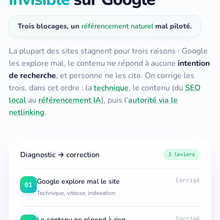
Trois blocages, un
référencement naturel
mal piloté.
La plupart des sites stagnent pour trois raisons : Google
les explore mal, le contenu ne répond à aucune
intention
de recherche
, et personne ne les cite. On corrige les
trois, dans cet ordre : la
technique
, le contenu (du
SEO
local
au
référencement IA
), puis l’
autorité via le
netlinking
.
Diagnostic → correction
3 leviers
Google explore mal le site
Corrigé
01
Technique, vitesse, indexation
Le contenu ne répond à rien
Corrigé