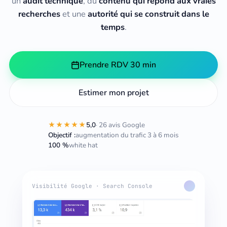
un
audit technique
, du
contenu qui répond aux vraies
recherches
et une
autorité qui se construit dans le
temps
.
Prendre RDV 30 min
Estimer mon projet
★★★★★
5,0
· 26 avis Google
Objectif :
augmentation du trafic 3 à 6 mois
100 %
white hat
Visibilité Google · Search Console