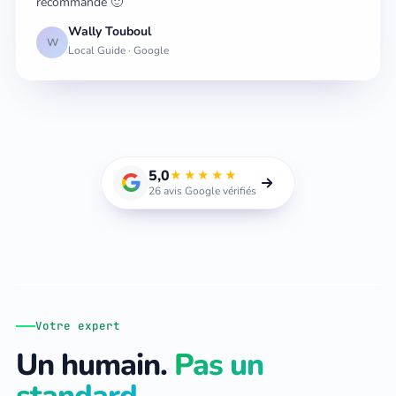
recommande 🙂
Wally Touboul
W
Local Guide · Google
5,0
★★★★★
26 avis Google vérifiés
Michel Belhacel
Fondateur · Consultant SEO · Toulon, La Garde (83)
Votre expert
Un humain.
Pas un
standard.