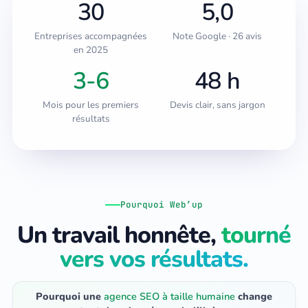
30
5,0
Entreprises accompagnées
Note Google · 26 avis
en 2025
3-6
48 h
Mois pour les premiers
Devis clair, sans jargon
résultats
Pourquoi Web’up
Un travail honnête,
tourné
vers vos résultats.
Pourquoi une
agence SEO à taille humaine
change