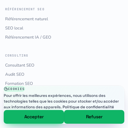
RÉFÉRENCEMENT SEO
Référencement naturel
SEO local
Référencement IA / GEO
CONSULTING
Consultant SEO
Audit SEO
Formation SEO
COOKIES
Pour offrir les meilleures expériences, nous utilisons des
technologies telles que les cookies pour stocker et/ou accéder
SITES WEB
aux informations des appareils.
Politique de confidentialité
Création de site web
Accepter
Refuser
Création WordPress