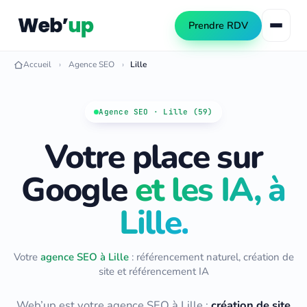
Prendre RDV
Accueil
Agence SEO
Lille
Référencement naturel
Agence SEO · Lille (59)
SEO local
Votre place sur
Consultant SEO
Netlinking SEO
Audit SEO
Google
et les IA, à
Création de site web
Formation SEO
Lille.
Création WordPress
Référencement IA (GEO)
Refonte de site
Automatisation PME
Votre
agence SEO à Lille
: référencement naturel, création de
Publicité Google Ads
site et référencement IA
Automatiser les tâches PME
Automatiser le contenu SEO
Web’up est votre agence SEO à
Lille
:
création de site