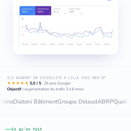
ILS GAGNENT EN VISIBILITÉ À LILLE AVEC WEB’UP
★★★★★
5,0 / 5
· 26 avis Google
Objectif :
augmentation du trafic 3 à 6 mois
atoni Bâtiment
Groupe Delaud
ABRP
Quali Toiture
M
Ce qu’on fait