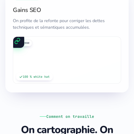
Gains SEO
On profite de la refonte pour corriger les dettes
techniques et sémantiques accumulées.
média
blog
presse
100 % white hat
Comment on travaille
On cartographie. On