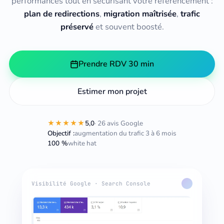
performances tout en sécurisant votre référencement :
plan de redirections
,
migration maîtrisée
,
trafic
préservé
et souvent boosté.
Prendre RDV 30 min
Estimer mon projet
★★★★★
5,0
· 26 avis Google
Objectif :
augmentation du trafic 3 à 6 mois
100 %
white hat
Visibilité Google · Search Console