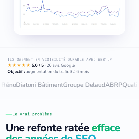
ILS GAGNENT EN VISIBILITÉ DURABLE AVEC WEB’UP
★★★★★
5,0 / 5
· 26 avis Google
Objectif :
augmentation du trafic 3 à 6 mois
iatoni Bâtiment
Groupe Delaud
ABRP
Quali Toiture
Le vrai problème
Une refonte ratée
efface
des années de SEO