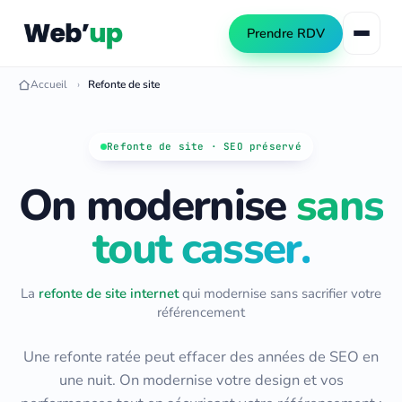
Prendre RDV
Accueil
Refonte de site
Référencement naturel
Refonte de site · SEO préservé
SEO local
On modernise
sans
Consultant SEO
Netlinking SEO
Audit SEO
tout casser.
Création de site web
Formation SEO
Création WordPress
Référencement IA (GEO)
La
refonte de site internet
qui modernise sans sacrifier votre
Refonte de site
référencement
Automatisation PME
Publicité Google Ads
Une refonte ratée peut effacer des années de SEO en
Automatiser les tâches PME
une nuit. On modernise votre design et vos
Automatiser le contenu SEO