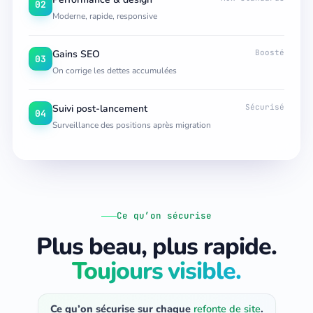
02
Moderne, rapide, responsive
Gains SEO
Boosté
03
On corrige les dettes accumulées
Suivi post-lancement
Sécurisé
04
Surveillance des positions après migration
Ce qu’on sécurise
Plus beau, plus rapide.
Toujours visible.
Ce qu’on sécurise sur chaque
refonte de site
.