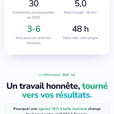
30
5,0
Entreprises accompagnées
Note Google · 26 avis
en 2025
3-6
48 h
Mois pour les premiers
Devis clair, sans jargon
résultats
Pourquoi Web’up
Un travail honnête,
tourné
vers vos résultats.
Pourquoi une
agence SEO à taille humaine
change