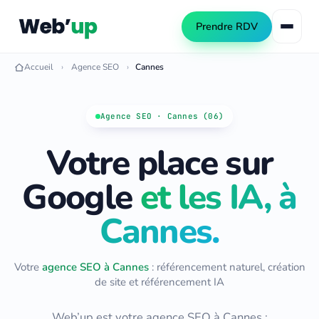
Prendre RDV
Accueil
Agence SEO
Cannes
Référencement naturel
Agence SEO · Cannes (06)
SEO local
Votre place sur
Consultant SEO
Netlinking SEO
Audit SEO
Google
et les IA, à
Création de site web
Formation SEO
Cannes.
Création WordPress
Référencement IA (GEO)
Refonte de site
Automatisation PME
Votre
agence SEO à Cannes
: référencement naturel, création
Publicité Google Ads
de site et référencement IA
Automatiser les tâches PME
Automatiser le contenu SEO
Web’up est votre agence SEO à
Cannes
: