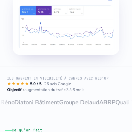
ILS GAGNENT EN VISIBILITÉ À CANNES AVEC WEB’UP
★★★★★
5,0 / 5
· 26 avis Google
Objectif :
augmentation du trafic 3 à 6 mois
atoni Bâtiment
Groupe Delaud
ABRP
Quali Toiture
M
Ce qu’on fait