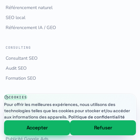
Référencement naturel
SEO local
Référencement IA / GEO
CONSULTING
Consultant SEO
Audit SEO
Formation SEO
COOKIES
SITES WEB
Pour offrir les meilleures expériences, nous utilisons des
Création de site web
technologies telles que les cookies pour stocker et/ou accéder
aux informations des appareils.
Politique de confidentialité
Création WordPress
Accepter
Refuser
Refonte de site
Publicité Google Ads