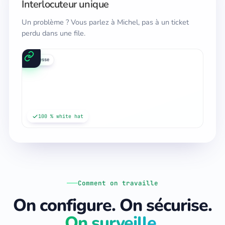
Interlocuteur unique
Un problème ? Vous parlez à Michel, pas à un ticket
perdu dans une file.
média
blog
presse
100 % white hat
Comment on travaille
On configure. On sécurise.
On surveille.