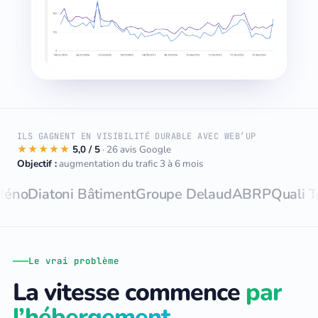
ILS GAGNENT EN VISIBILITÉ DURABLE AVEC WEB’UP
★★★★★
5,0 / 5
· 26 avis Google
Objectif :
augmentation du trafic 3 à 6 mois
atoni Bâtiment
Groupe Delaud
ABRP
Quali Toiture
M
Le vrai problème
La vitesse commence
par
l’hébergement