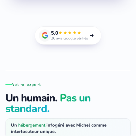
5,0
★★★★★
26 avis Google vérifiés
Michel Belhacel
Fondateur · Consultant SEO · Toulon, La Garde (83)
Votre expert
Un humain.
Pas un
standard.
Un
hébergement
infogéré avec Michel comme
interlocuteur unique.