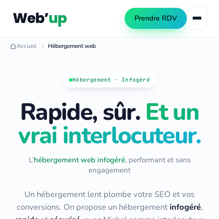
Prendre RDV
Accueil
Hébergement web
Référencement naturel
Hébergement · Infogéré
SEO local
Rapide, sûr.
Et un
Consultant SEO
Netlinking SEO
Audit SEO
vrai interlocuteur.
Création de site web
Formation SEO
Création WordPress
Référencement IA (GEO)
L’
hébergement web infogéré
, performant et sans
Refonte de site
engagement
Automatisation PME
Publicité Google Ads
Un hébergement lent plombe votre SEO et vos
Automatiser les tâches PME
conversions. On propose un hébergement
infogéré
,
Automatiser le contenu SEO