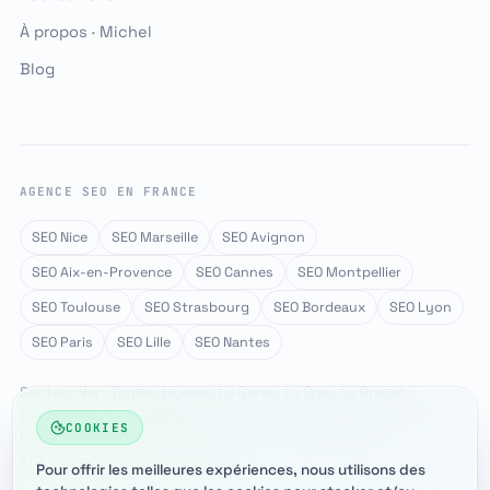
À propos · Michel
Blog
AGENCE SEO EN FRANCE
SEO Nice
SEO Marseille
SEO Avignon
SEO Aix-en-Provence
SEO Cannes
SEO Montpellier
SEO Toulouse
SEO Strasbourg
SEO Bordeaux
SEO Lyon
SEO Paris
SEO Lille
SEO Nantes
Secteur Var : Toulon, Hyères, La Garde, La Crau, Le Pradet,
Carqueiranne, La Valette-du-Var, Six-Fours, La Seyne-sur-Mer,
COOKIES
Cuers, couvert via Google Business Profile & données
structurées, sans page dédiée.
Pour offrir les meilleures expériences, nous utilisons des