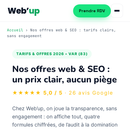
Prendre RDV
Accueil
› Nos offres web & SEO : tarifs clairs,
sans engagement
Référencement naturel
TARIFS & OFFRES 2026 • VAR (83)
SEO local
Consultant SEO
Nos offres web & SEO :
Netlinking SEO
Audit SEO
un prix clair, aucun piège
Création de site web
Formation SEO
Création WordPress
★★★★★
5,0 / 5
· 26 avis Google
Référencement IA (GEO)
Refonte de site
Automatisation PME
Chez Web’up, on joue la transparence, sans
engagement : on affiche tout, quatre
Publicité Google Ads
Automatiser les tâches PME
formules chiffrées, de l’audit à la domination