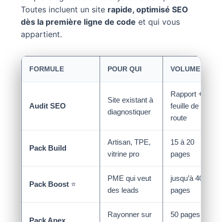
Toutes incluent un site
rapide, optimisé SEO
dès la première ligne de code
et qui vous
appartient.
FORMULE
POUR QUI
VOLUME
Rapport +
Site existant à
Audit SEO
feuille de
diagnostiquer
route
Artisan, TPE,
15 à 20
Pack Build
vitrine pro
pages
PME qui veut
jusqu’à 40
Pack Boost
⭐
des leads
pages
Rayonner sur
50 pages et
Pack Apex