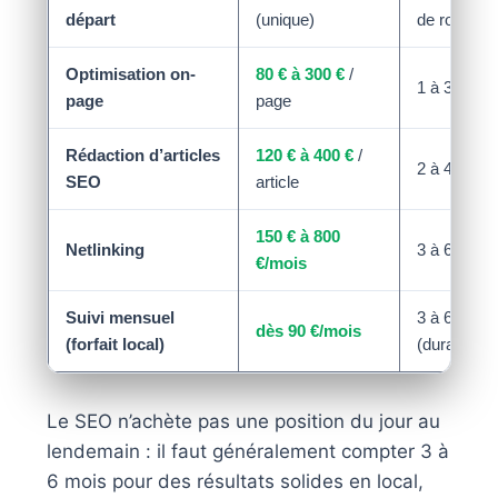
départ
(unique)
de route)
Optimisation on-
80 € à 300 €
/
1 à 3 mois
page
page
Rédaction d’articles
120 € à 400 €
/
2 à 4 mois
SEO
article
150 € à 800
Netlinking
3 à 6 mois
€/mois
Suivi mensuel
3 à 6 mois
dès 90 €/mois
(forfait local)
(durable)
Le SEO n’achète pas une position du jour au
lendemain : il faut généralement compter 3 à
6 mois pour des résultats solides en local,