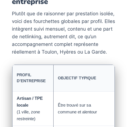
entreprise
Plutôt que de raisonner par prestation isolée,
voici des fourchettes globales par profil. Elles
intègrent suivi mensuel, contenu et une part
de netlinking, autrement dit, ce qu’un
accompagnement complet représente
réellement à Toulon, Hyères ou La Garde.
BU
PROFIL
OBJECTIF TYPIQUE
SE
D’ENTREPRISE
ME
Artisan / TPE
locale
Être trouvé sur sa
dès
(1 ville, zone
commune et alentour
€/m
restreinte)