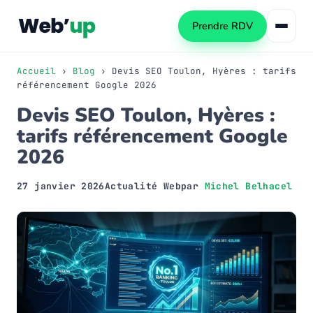
Prendre RDV
Accueil
›
Blog
› Devis SEO Toulon, Hyères : tarifs
référencement Google 2026
Devis SEO Toulon, Hyères :
Référencement naturel
tarifs référencement Google
SEO local
Consultant SEO
2026
Netlinking SEO
Audit SEO
Création de site web
27 janvier 2026
Actualité Web
par
Michel Belhacel
Formation SEO
Création WordPress
Référencement IA (GEO)
Refonte de site
Automatisation PME
Publicité Google Ads
Automatiser les tâches PME