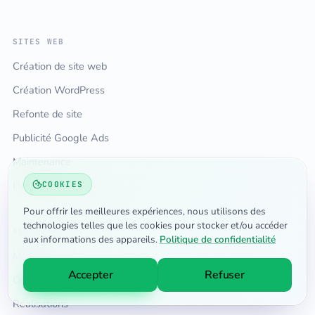
SITES WEB
Création de site web
Création WordPress
Refonte de site
Publicité Google Ads
Maintenance
Hébergement web
COOKIES
Pour offrir les meilleures expériences, nous utilisons des
technologies telles que les cookies pour stocker et/ou accéder
RESSOURCES
aux informations des appareils.
Politique de confidentialité
Méthode
Accepter
Refuser
Offres & tarifs
Réalisations