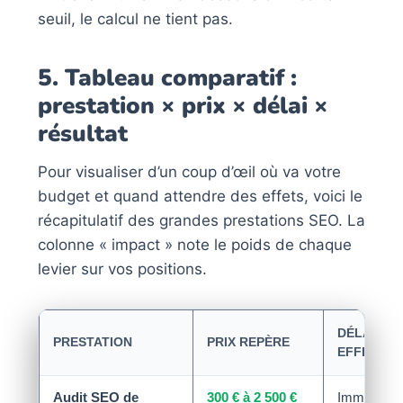
seuil, le calcul ne tient pas.
5. Tableau comparatif :
prestation × prix × délai ×
résultat
Pour visualiser d’un coup d’œil où va votre
budget et quand attendre des effets, voici le
récapitulatif des grandes prestations SEO. La
colonne « impact » note le poids de chaque
levier sur vos positions.
DÉLAI AV
PRESTATION
PRIX REPÈRE
EFFET
Audit SEO de
300 € à 2 500 €
Immédiat (f