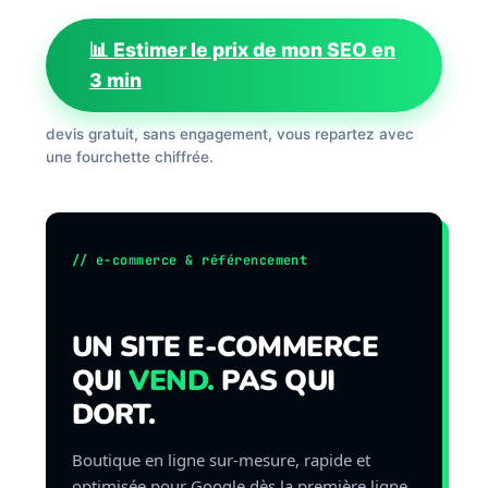
📊 Estimer le prix de mon SEO en
3 min
devis gratuit, sans engagement, vous repartez avec
une fourchette chiffrée.
// e-commerce & référencement
UN SITE E-COMMERCE
QUI
VEND.
PAS QUI
DORT.
Boutique en ligne sur-mesure, rapide et
optimisée pour Google dès la première ligne