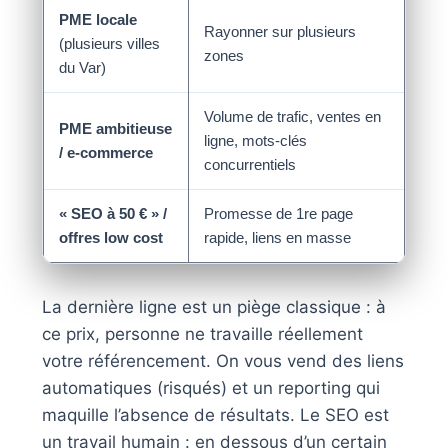
PME locale
Rayonner sur plusieurs
dès
(plusieurs villes
zones
€/m
du Var)
Volume de trafic, ventes en
PME ambitieuse
dès
ligne, mots-clés
/ e-commerce
€/m
concurrentiels
« SEO à 50 € » /
Promesse de 1re page
50 €
offres low cost
rapide, liens en masse
€/m
La dernière ligne est un piège classique : à
ce prix, personne ne travaille réellement
votre référencement. On vous vend des liens
automatiques (risqués) et un reporting qui
maquille l’absence de résultats. Le SEO est
un travail humain : en dessous d’un certain