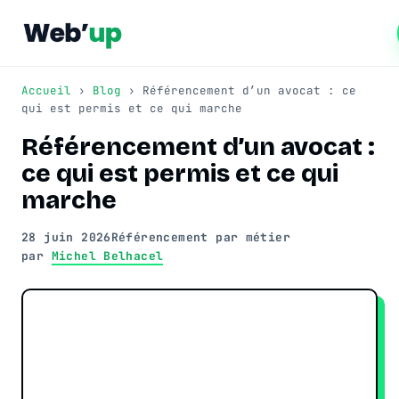
Accueil
›
Blog
› Référencement d’un avocat : ce
qui est permis et ce qui marche
Référencement d’un avocat :
Référencement naturel
ce qui est permis et ce qui
SEO local
Consultant SEO
marche
Netlinking SEO
Audit SEO
Création de site web
28 juin 2026
Référencement par métier
par
Michel Belhacel
Formation SEO
Création WordPress
Référencement IA (GEO)
Refonte de site
Automatisation PME
Publicité Google Ads
Automatiser les tâches PME