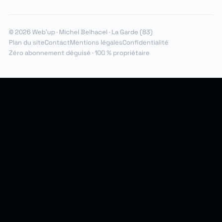
© 2026 Web'up · Michel Belhacel · La Garde (83)
Plan du site
Contact
Mentions légales
Confidentialité
Zéro abonnement déguisé · 100 % propriétaire