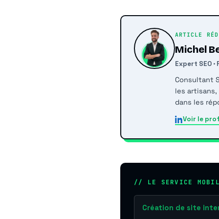
ARTICLE RÉD
Michel B
Expert SEO ·
Consultant 
les artisans
dans les rép
Voir le pro
// LE SERVICE MOBI
Création de site int