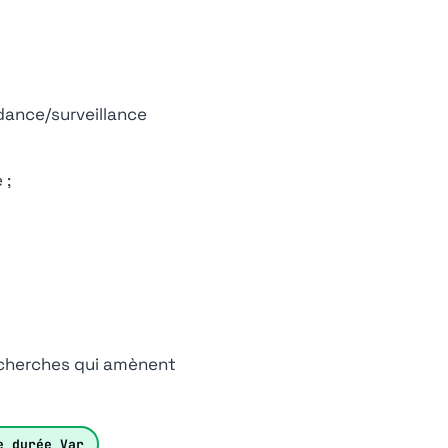
ndance/surveillance
 ;
recherches qui amènent
e durée Var