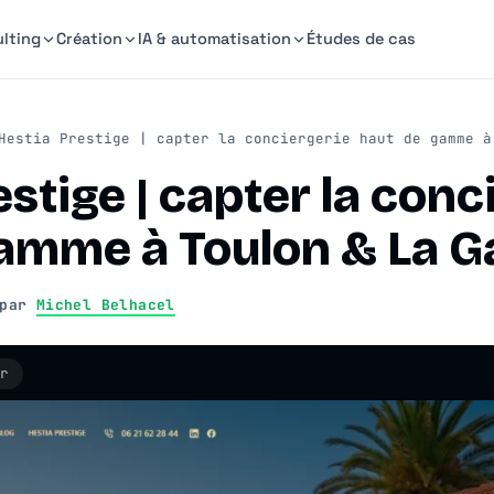
lting
Création
IA & automatisation
Études de cas
estia Prestige | capter la conciergerie haut de gamme à
stige | capter la conc
amme à Toulon & La G
par
Michel Belhacel
r