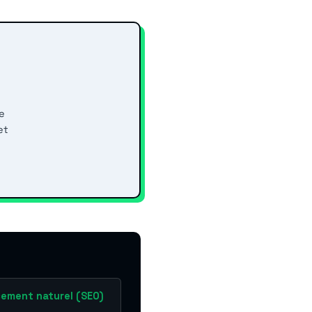
e
et
ement naturel (SEO)