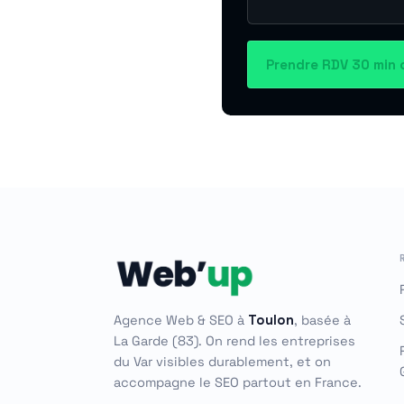
Prendre RDV 30 min 
Agence Web & SEO à
Toulon
, basée à
La Garde (83). On rend les entreprises
du Var visibles durablement, et on
accompagne le SEO partout en France.