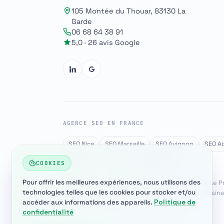
105 Montée du Thouar, 83130 La
Garde
06 68 64 38 91
5,0 · 26 avis Google
AGENCE SEO EN FRANCE
SEO Nice
SEO Marseille
SEO Avignon
SEO A
SEO Paris
SEO Lille
SEO Nantes
COOKIES
Pour offrir les meilleures expériences, nous utilisons des
Secteur Var : Toulon, Hyères, La Garde, La Crau, Le P
technologies telles que les cookies pour stocker et/ou
La Seyne-sur-Mer, Cuers, couvert via Google Busine
accéder aux informations des appareils.
Politique de
dédiée.
confidentialité