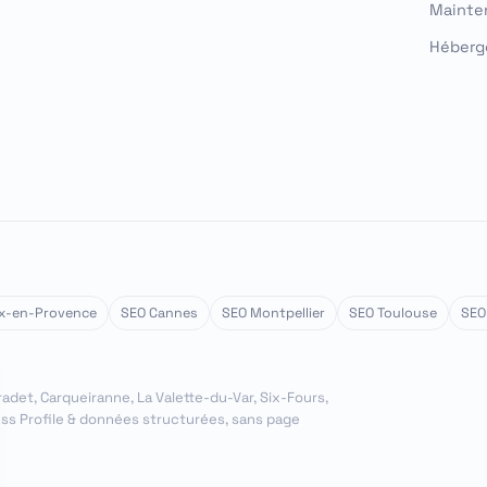
Mainte
Héberg
ix-en-Provence
SEO Cannes
SEO Montpellier
SEO Toulouse
SEO
radet, Carqueiranne, La Valette-du-Var, Six-Fours,
ss Profile & données structurées, sans page