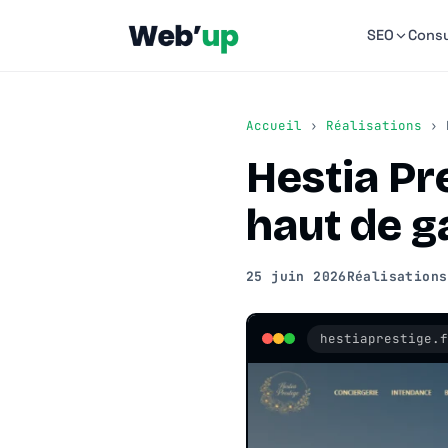
SEO
Consu
Accueil
›
Réalisations
› H
Hestia Pre
haut de g
25 juin 2026
Réalisations
hestiaprestige.f