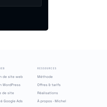
WEB
RESSOURCES
n de site web
Méthode
on WordPress
Offres & tarifs
 de site
Réalisations
té Google Ads
À propos · Michel