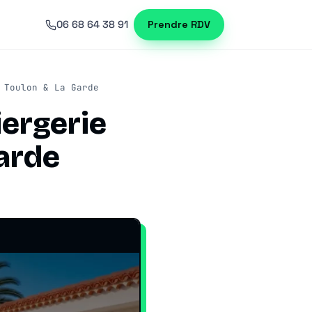
06 68 64 38 91
Prendre RDV
 Toulon & La Garde
iergerie
arde