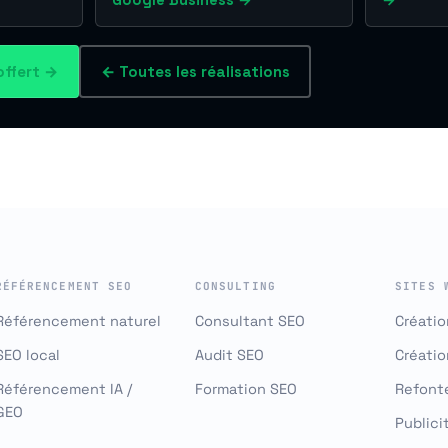
Google Business →
→
offert →
← Toutes les réalisations
RÉFÉRENCEMENT SEO
CONSULTING
SITES 
Référencement naturel
Consultant SEO
Créatio
SEO local
Audit SEO
Créati
Référencement IA /
Formation SEO
Refonte
GEO
Publici