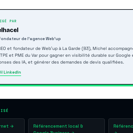
IGÉ PAR
elhacel
 Fondateur de l'agence Web'up
SEO et fondateur de Web'up à La Garde (83), Michel accompagn
, TPE et PME du Var pour gagner en visibilité durable sur Google 
onses des IA, et générer des demandes de devis qualifiées.
fil LinkedIn
LISÉ
ernet →
Référencement local &
Référenc