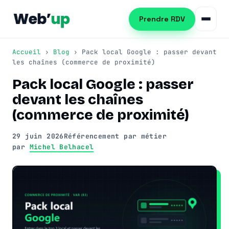
Prendre RDV
Accueil
›
Blog
› Pack local Google : passer devant
les chaînes (commerce de proximité)
Pack local Google : passer
Référencement naturel
devant les chaînes
SEO local
Consultant SEO
(commerce de proximité)
Netlinking SEO
Audit SEO
Création de site web
29 juin 2026
Référencement par métier
par
Michel Belhacel
Formation SEO
Création WordPress
Référencement IA (GEO)
Refonte de site
Automatisation PME
Publicité Google Ads
Automatiser les tâches PME