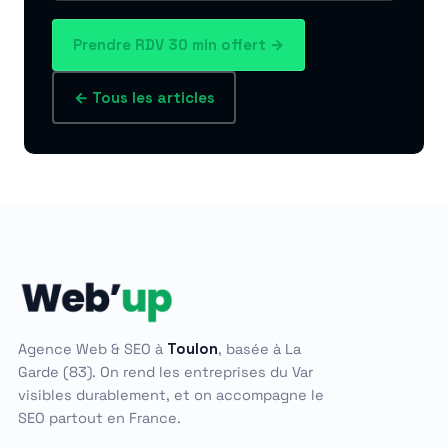
Prendre RDV 30 min offert →
← Tous les articles
Agence Web & SEO à
Toulon
, basée à La
Garde (83). On rend les entreprises du Var
visibles durablement, et on accompagne le
SEO partout en France.