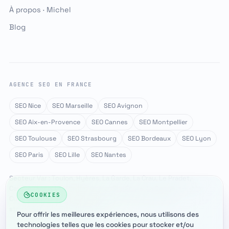
À propos · Michel
Blog
AGENCE SEO EN FRANCE
SEO Nice
SEO Marseille
SEO Avignon
SEO Aix-en-Provence
SEO Cannes
SEO Montpellier
SEO Toulouse
SEO Strasbourg
SEO Bordeaux
SEO Lyon
SEO Paris
SEO Lille
SEO Nantes
Secteur Var : Toulon, Hyères, La Garde, La Crau, Le Pradet,
Carqueiranne, La Valette-du-Var, Six-Fours, La Seyne-sur-Mer,
COOKIES
Cuers, couvert via Google Business Profile & données
structurées, sans page dédiée.
Pour offrir les meilleures expériences, nous utilisons des
technologies telles que les cookies pour stocker et/ou