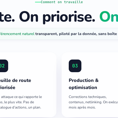
Comment on travaille
e. On priorise.
On
férencement naturel
transparent, piloté par la donnée, sans boîte 
02
03
uille de route
Production &
iorisée
optimisation
 attaque ce qui rapporte le
Corrections techniques,
s, le plus vite. Pas de
contenus, netlinking. On exécu
talogue d’actions, un plan.
mois après mois.