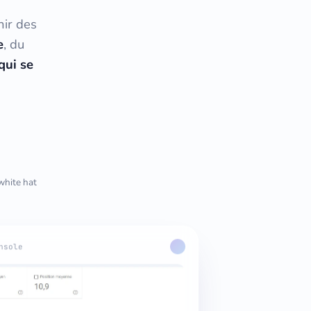
nir des
e
, du
qui se
white hat
nsole