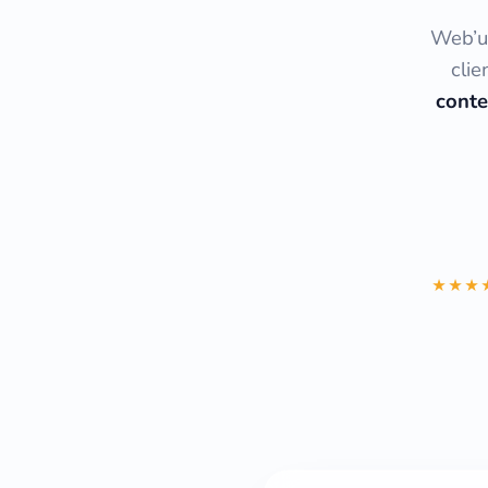
Web’up
cli
conte
★★★