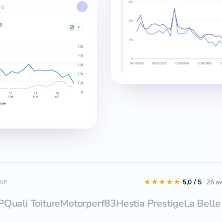
cs
★★★★★
5,0 / 5
· 26 a
UP
 Toiture
Motorperf83
Hestia Prestige
La Belle Goutt