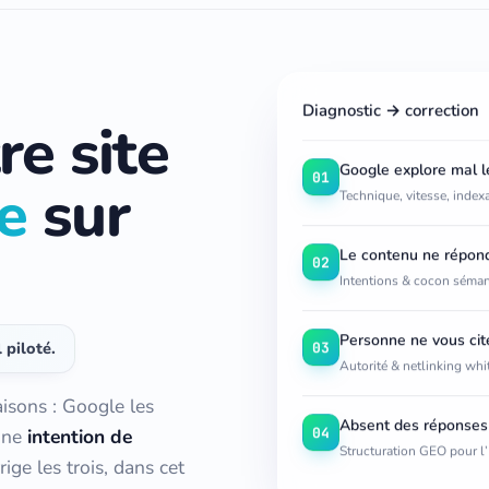
Diagnostic → correction
re site
Google explore mal le
01
le
sur
Technique, vitesse, index
Le contenu ne répond
02
Intentions & cocon séma
Personne ne vous cit
 piloté.
03
Autorité & netlinking whi
aisons : Google les
Absent des réponses
04
cune
intention de
Structuration GEO pour l
rige les trois, dans cet