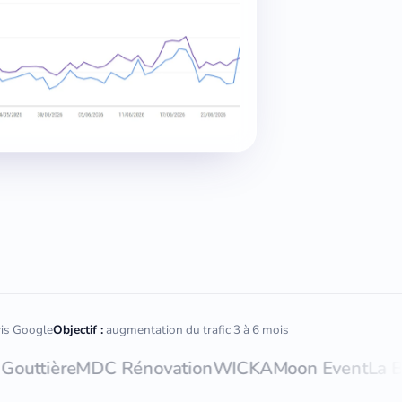
vis Google
Objectif :
augmentation du trafic 3 à 6 mois
ière
MDC Rénovation
WICKA
Moon Event
La Belle 