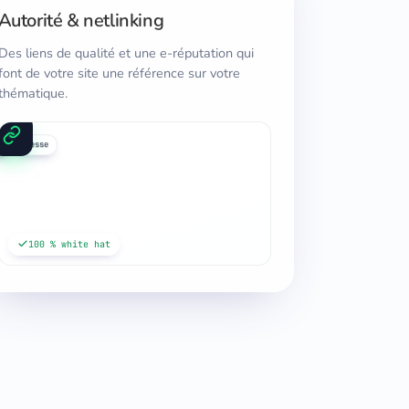
Autorité & netlinking
Des liens de qualité et une e-réputation qui
font de votre site une référence sur votre
thématique.
a
g
presse
100 % white hat