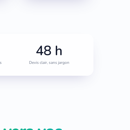
48 h
s
Devis clair, sans jargon