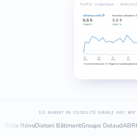
Trafic organique · Analyti
ILS GAGNENT EN VISIBILITÉ DURABLE AVEC WEB’
le Réno
Diatoni Bâtiment
Groupe Delaud
ABRP
Quali