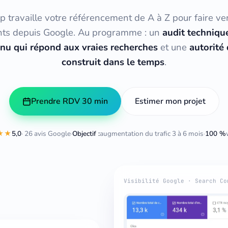
 travaille votre référencement de A à Z pour faire ve
ents depuis Google. Au programme : un
audit techniqu
nu qui répond aux vraies recherches
et une
autorité 
construit dans le temps
.
Prendre RDV 30 min
Estimer mon projet
★★
5,0
· 26 avis Google
·
Objectif :
augmentation du trafic 3 à 6 mois
·
100 %
Visibilité Google · Search Co