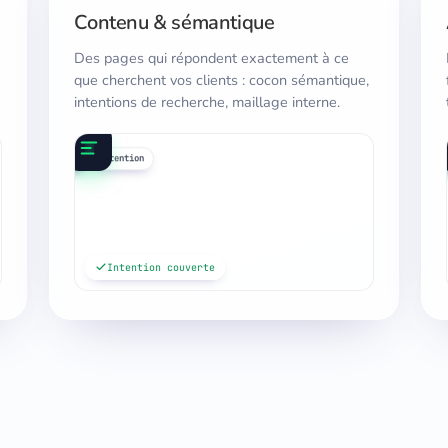
Contenu & sémantique
Des pages qui répondent exactement à ce
que cherchent vos clients : cocon sémantique,
intentions de recherche, maillage interne.
requêtes
maillage
cocon
intention
médi
blo
Intention couverte