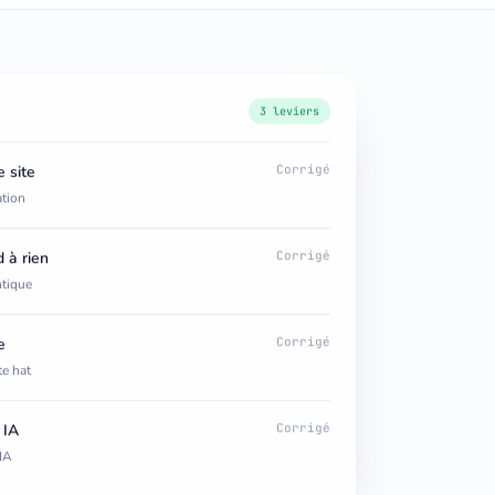
3 leviers
 site
Corrigé
ation
 à rien
Corrigé
ntique
e
Corrigé
te hat
 IA
Corrigé
’IA