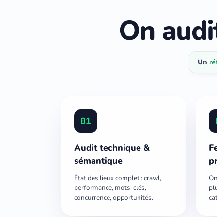
On audit
Un
ré
01
Audit technique &
Fe
sémantique
pr
État des lieux complet : crawl,
On
performance, mots-clés,
plu
concurrence, opportunités.
ca