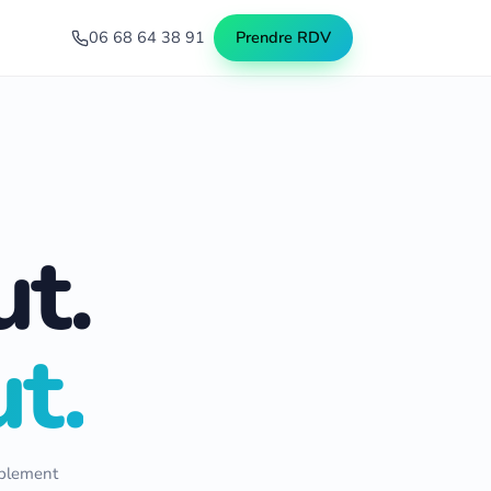
06 68 64 38 91
Prendre RDV
ut.
t.
ablement