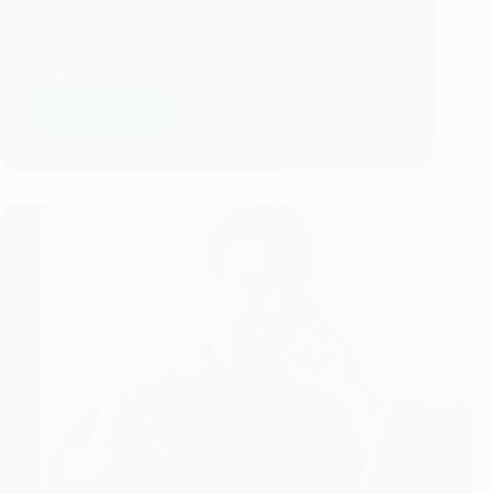
Glossaire SEO • Web’up C’est quoi le SEO ?
Définition simple et comment ça marche
vraiment On vous…
Lire la suite
C’est
quoi
le
SEO
?
Définition
claire
et
comment
ça
marche