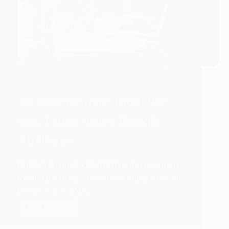
10/06/2026
SEO
Référencement local Var :
top 1 avec votre Google
Business
Guide SEO local • Var (83) Référencement
local dans le Var : comment apparaître sur
Google avec votre…
Lire la suite
Référencement
local